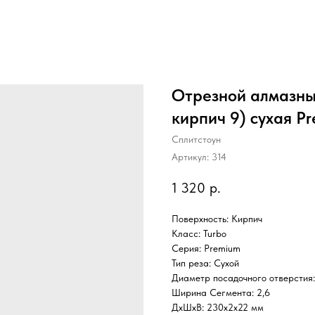
Отрезной алмазный
кирпич 9) сухая P
Сплитстоун
Артикул:
314
1 320
р.
Поверхность: Кирпич
Класс: Turbo
Серия: Premium
Тип реза: Сухой
Диаметр посадочного отверстия:
Ширина Сегмента: 2,6
ДxШxВ: 230x2x22 мм