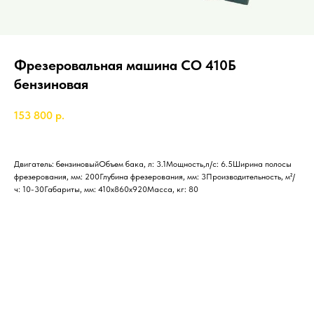
Фрезеровальная машина СО 410Б
бензиновая
153 800
р.
Двигатель: бензиновыйОбъем бака, л: 3.1Мощность,л/с: 6.5Ширина полосы
фрезерования, мм: 200Глубина фрезерования, мм: 3Производительность, м²/
ч: 10-30Габариты, мм: 410х860х920Масса, кг: 80