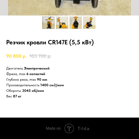
Резчик кровли CR147E (5,5 кВт)
90 800
р.
103 700
р.
Двигатель
Электрический
Фреза, max
6 лопастей
Глубина реза, max
90 мм
Производительность
1400 см2/мин
Обороты
3045 об/мин
Вес
87 кг
Tilda
Made on