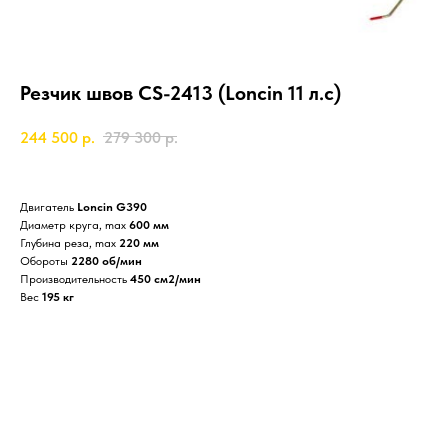
Резчик швов СS-2413 (Loncin 11 л.с)
244 500
р.
279 300
р.
Двигатель
Loncin G390
Диаметр круга, max
600 мм
Глубина реза, max
220 мм
Обороты
2280 об/мин
Производительность
450 см2/мин
Вес
195 кг