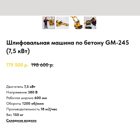
Шлифовальная машина по бетону GM-245
(7,5 кВт)
179 500
р.
198 600
р.
Двигатель
7,5 кВт
Напряжение
380 В
Рабочая ширина
600 мм
Обороты
1200 об/мин
Производительность
18 м2/час
Вес
150 кг
Складное водило