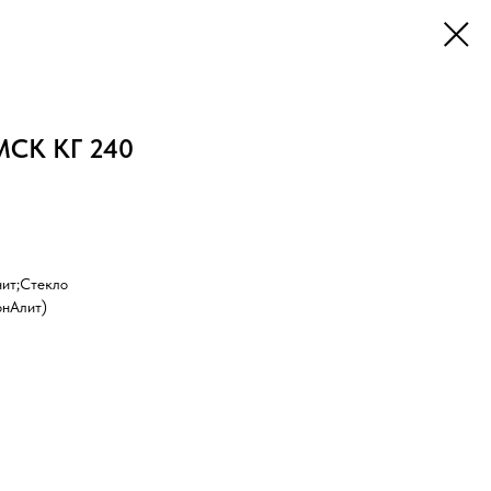
МСК КГ 240
нит;Стекло
онАлит)