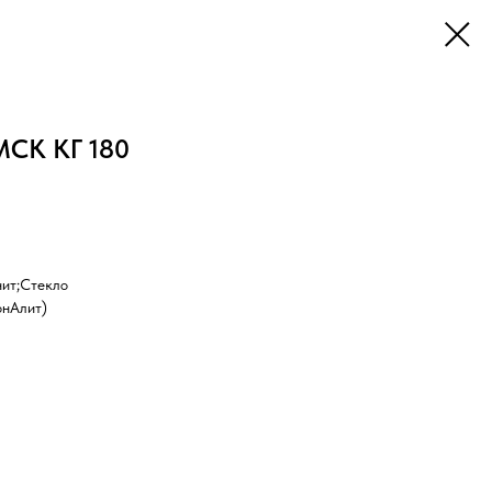
МСК КГ 180
нит;Стекло
онАлит)